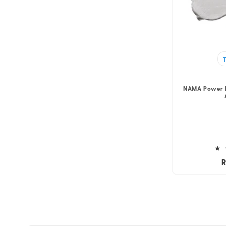
NAMA Power B
r