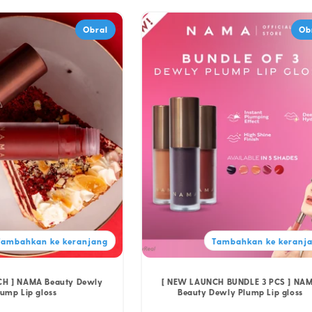
Obral
Ob
Tambahkan ke keranjang
Tambahkan ke keranj
H ] NAMA Beauty Dewly
[ NEW LAUNCH BUNDLE 3 PCS ] NA
lump Lip gloss
Beauty Dewly Plump Lip gloss