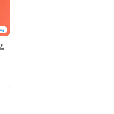
ang
ng
int
Harga
obral