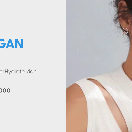
GAN
nerHydrate dan
.000