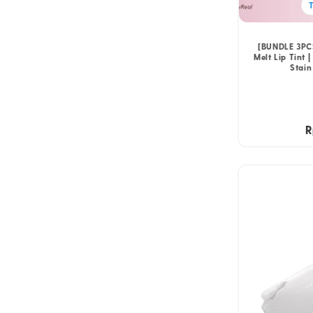
[BUNDLE 3PC
Melt Lip Tint 
Stain
H
R
r