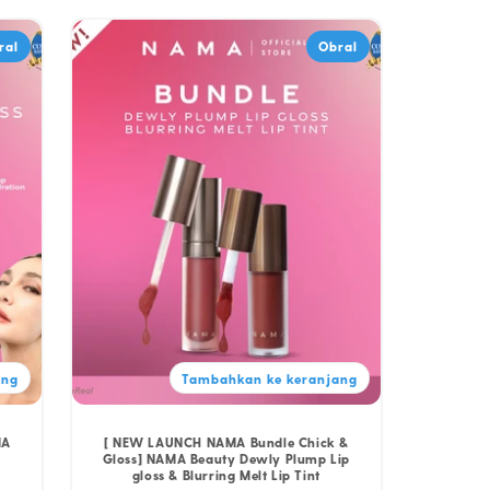
ral
Obral
ang
Tambahkan ke keranjang
MA
[ NEW LAUNCH NAMA Bundle Chick &
Gloss] NAMA Beauty Dewly Plump Lip
gloss & Blurring Melt Lip Tint