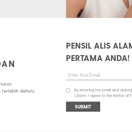
PENSIL ALIS AL
PERTAMA ANDA!
DAN
F
husus.
By entering my email and clickin
terlebih dahulu.
Citizen, I agree to the Notice of F
SUBMIT