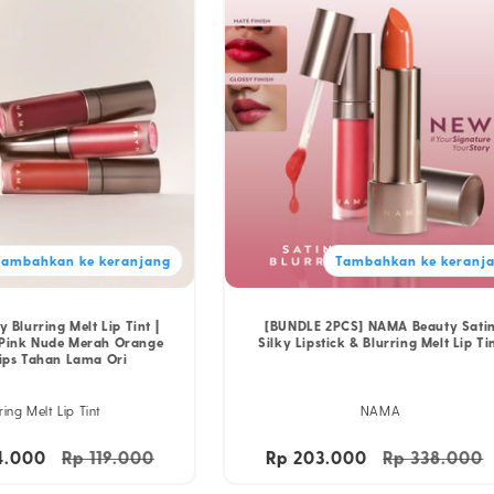
Tambahkan ke keranjang
Tambahkan ke keranj
Blurring Melt Lip Tint |
[BUNDLE 2PCS] NAMA Beauty Sati
n Pink Nude Merah Orange
Silky Lipstick & Blurring Melt Lip Ti
ips Tahan Lama Ori
ring Melt Lip Tint
NAMA
4.000
Harga
Rp 119.000
Harga
Rp 203.000
Harga
Rp 338.000
reguler
obral
reguler