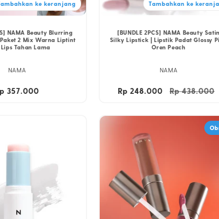
Tambahkan ke keranjang
Tambahkan ke keranj
S] NAMA Beauty Blurring
[BUNDLE 2PCS] NAMA Beauty Sati
| Paket 2 Mix Warna Liptint
Silky Lipstick | Lipstik Padat Glossy P
 Lips Tahan Lama
Oren Peach
NAMA
NAMA
arga
p 357.000
Rp 248.000
Harga
Rp 438.000
eguler
reguler
Ob