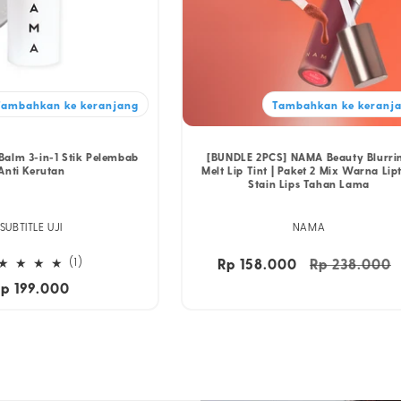
Tambahkan ke keranjang
Tambahkan ke keranj
alm 3-in-1 Stik Pelembab
[BUNDLE 2PCS] NAMA Beauty Blurri
Anti Kerutan
Melt Lip Tint | Paket 2 Mix Warna Lipt
Stain Lips Tahan Lama
SUBTITLE UJI
NAMA
1
(1)
Rp 158.000
Harga
Rp 238.000
ulasan
reguler
Harga
Rp 199.000
keseluruhan
eguler