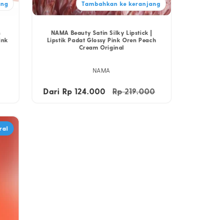
ang
Tambahkan ke keranjang
n
NAMA Beauty Satin Silky Lipstick |
ink
Lipstik Padat Glossy Pink Oren Peach
Cream Original
NAMA
Harga
Dari Rp 124.000
Harga
Rp 219.000
Harga
obral
reguler
obral
ral