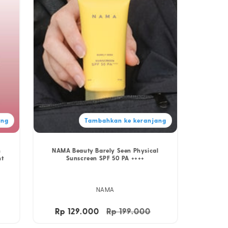
ang
Tambahkan ke keranjang
n
NAMA Beauty Barely Seen Physical
nt
Sunscreen SPF 50 PA ++++
NAMA
Harga
Rp 129.000
Harga
Rp 199.000
Harga
obral
reguler
obral