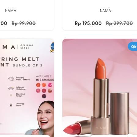
NAMA
NAMA
000
Harga
Rp 99.900
Harga
Rp 195.000
Harga
Rp 299.700
reguler
obral
reguler
Ob