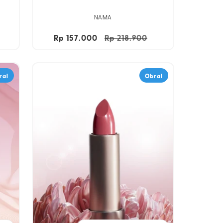
NAMA
Harga
Rp 157.000
Harga
Rp 218.900
Harga
obral
reguler
obral
ral
Obral