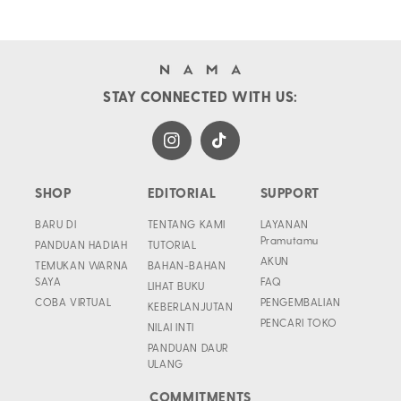
STAY CONNECTED WITH US:
Instagram
TikTok
SHOP
EDITORIAL
SUPPORT
BARU DI
TENTANG KAMI
LAYANAN
Pramutamu
PANDUAN HADIAH
TUTORIAL
AKUN
TEMUKAN WARNA
BAHAN-BAHAN
SAYA
FAQ
LIHAT BUKU
COBA VIRTUAL
PENGEMBALIAN
KEBERLANJUTAN
PENCARI TOKO
NILAI INTI
PANDUAN DAUR
ULANG
COMMITMENTS