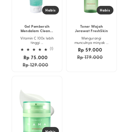
Habis
Habis
Gel Pembersih
Toner Wajah
Mendalam Clean...
Jerawat FreshSkin
Vitamin C 100x lebih
Mengurangi
tinggi ...
munculnya minyak ...
1
(1)
Rp 59.000
Harga
ulasan
reguler
Rp 179.000
Harga
Rp 75.000
Harga
keseluruhan
obral
reguler
Rp 129.000
Harga
obral
Habis