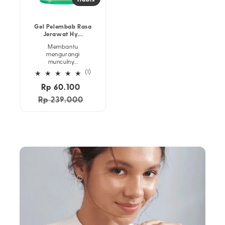
Gel Pelembab Rasa
Jerawat Hy...
Membantu
mengurangi
munculny...
1
(1)
ulasan
Rp 60.100
Harga
keseluruhan
reguler
Rp 239.000
Harga
obral